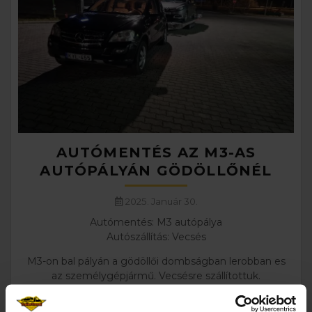
AUTÓMENTÉS AZ M3-AS
AUTÓPÁLYÁN GÖDÖLLŐNÉL
2025. Január 30.
Autómentés: M3 autópálya
Autószállítás: Vecsés
M3-on bal pályán a gödöllői dombságban lerobban es
az személygépjármű. Vecsésre szállítottuk.