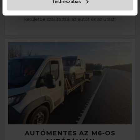
Testreszabás
M3-as autópályán Mogyoródnál a bal pályán műszaki
hiba miatt autómentést rendeltek. Budapestre a 15.
kerületbe szállítottuk az autót és az utast!
AUTÓMENTÉS AZ M6-OS