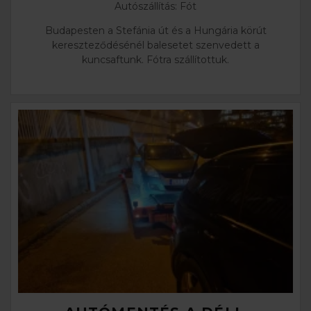
Autószállítás: Fót
Budapesten a Stefánia út és a Hungária körút
kereszteződésénél balesetet szenvedett a
kuncsaftunk. Fótra szállítottuk.