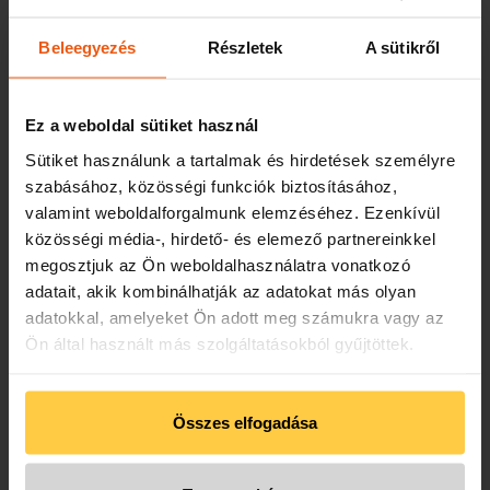
Beleegyezés
Részletek
A sütikről
Ez a weboldal sütiket használ
Sütiket használunk a tartalmak és hirdetések személyre
szabásához, közösségi funkciók biztosításához,
valamint weboldalforgalmunk elemzéséhez. Ezenkívül
közösségi média-, hirdető- és elemező partnereinkkel
megosztjuk az Ön weboldalhasználatra vonatkozó
adatait, akik kombinálhatják az adatokat más olyan
adatokkal, amelyeket Ön adott meg számukra vagy az
AUTÓMENTÉS AZ M3
Ön által használt más szolgáltatásokból gyűjtöttek.
AUTÓPÁLYÁN
2025. Január 30.
Összes elfogadása
Autómentés: Mogyoród, M3 autópálya
Autószállítás: Budapest, 15. kerület