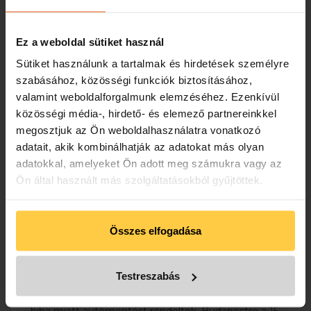
Ez a weboldal sütiket használ
Sütiket használunk a tartalmak és hirdetések személyre
szabásához, közösségi funkciók biztosításához,
valamint weboldalforgalmunk elemzéséhez. Ezenkívül
közösségi média-, hirdető- és elemező partnereinkkel
megosztjuk az Ön weboldalhasználatra vonatkozó
adatait, akik kombinálhatják az adatokat más olyan
adatokkal, amelyeket Ön adott meg számukra vagy az
Ön által használt más szolgáltatásokból gyűjtöttek.
AUTÓMENTÉS AZ M3
AUTÓPÁLYÁN
Összes elfogadása
2025. Január 30.
Autómentés: Mogyoród, M3 autópálya
Autószállítás: Budapest, 15. kerület
Testreszabás
M3-as autópályán Mogyoródnál a bal pályán műszaki