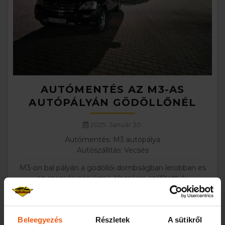
AUTÓMENTÉS AZ M3-AS
AUTÓPÁLYÁN GÖDÖLLŐNÉL
2025. Január 30.
Autómentés: M3 autópálya
Autószállítás: Vecsés
M3-on bal pályán a gödöllői dombságban lerobban es
az személygépjármű. Vecsésre szállítottuk.
Beleegyezés
Részletek
A sütikről