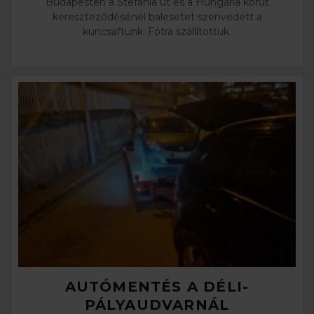
Budapesten a Stefánia út és a Hungária körút
kereszteződésénél balesetet szenvedett a
kuncsaftunk. Fótra szállítottuk.
AUTÓMENTÉS A DÉLI-
PÁLYAUDVARNÁL