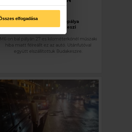
AUTÓPÁLYÁN
2025. Január 25.
Összes elfogadása
Autómentés: M6 autópálya
Autószállítás: Budakeszi
M6-on bal pályán 27-es kilométerkőnél műszaki
hiba miatt félreállt ez az autó. Utánfutóval
együtt elszállítottuk Budakeszire.