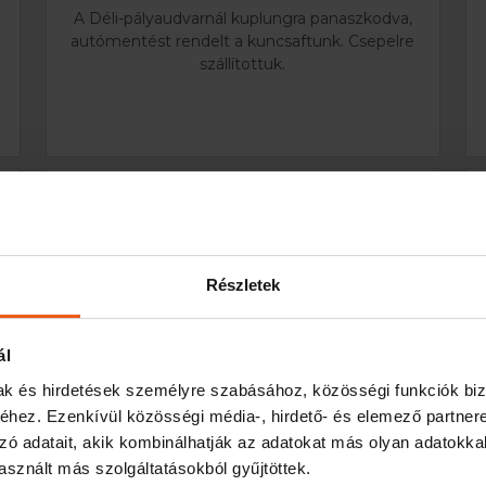
A Déli-pályaudvarnál kuplungra panaszkodva,
autómentést rendelt a kuncsaftunk. Csepelre
szállítottuk.
Részletek
ál
mak és hirdetések személyre szabásához, közösségi funkciók biz
hez. Ezenkívül közösségi média-, hirdető- és elemező partner
zó adatait, akik kombinálhatják az adatokat más olyan adatokka
AUTÓMENTÉS AZ M3
sznált más szolgáltatásokból gyűjtöttek.