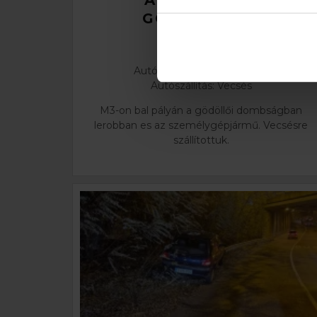
AUTÓPÁLYÁN
GÖDÖLLŐNÉL
2025. Január 30.
Autómentés: M3 autópálya
Autószállítás: Vecsés
M3-on bal pályán a gödöllői dombságban
lerobban es az személygépjármű. Vecsésre
szállítottuk.