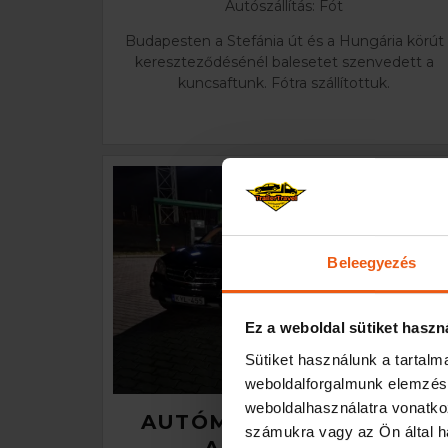
Autószállítás: Fót
Budapesten a Stefánia út és a Hungária körút
kereszteződésénél balesetet szenvedett a
kuncsaftunk. Fótra szállítottuk.
Beleegyezés
Ez a weboldal sütiket haszn
Sütiket használunk a tartal
weboldalforgalmunk elemzésé
weboldalhasználatra vonatko
AUTÓMENTÉS AZ M3-AS
számukra vagy az Ön által ha