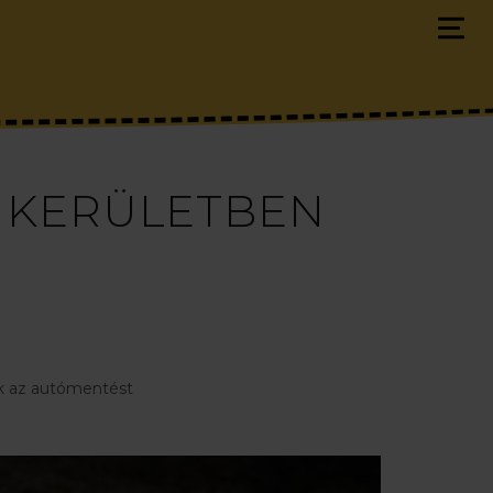
. KERÜLETBEN
ék az autómentést