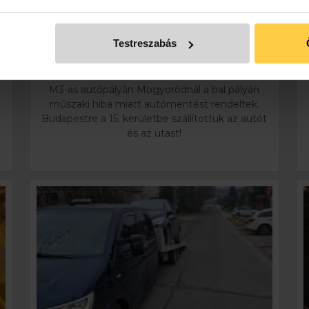
AUTÓPÁLYÁN
2025. Január 30.
Testreszabás
Autómentés: Mogyoród, M3 autópálya
Autószállítás: Budapest, 15. kerület
M3-as autópályán Mogyoródnál a bal pályán
műszaki hiba miatt autómentést rendeltek.
Budapestre a 15. kerületbe szállítottuk az autót
és az utast!