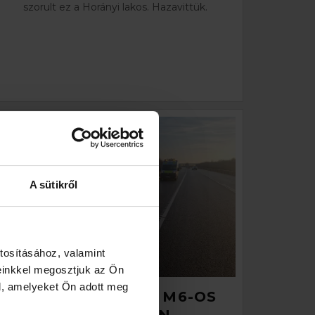
szorult ez a Horányi lakos. Hazavittük.
A sütikről
tosításához, valamint
einkkel megosztjuk az Ön
l, amelyeket Ön adott meg
AUTÓMENTÉS AZ M6-OS