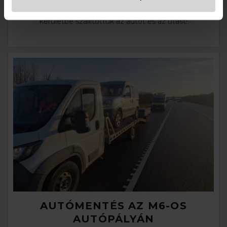
M3-as autópályán Mogyoródnál a bal pályán műszaki
hiba miatt autómentést rendeltek. Budapestre a 15.
kerületbe szállítottuk az autót és az utast!
AUTÓMENTÉS AZ M6-OS
AUTÓPÁLYÁN