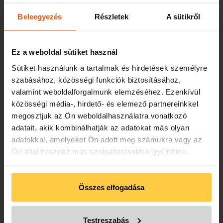
Beleegyezés
Részletek
A sütikről
Ez a weboldal sütiket használ
Sütiket használunk a tartalmak és hirdetések személyre
szabásához, közösségi funkciók biztosításához,
valamint weboldalforgalmunk elemzéséhez. Ezenkívül
közösségi média-, hirdető- és elemező partnereinkkel
megosztjuk az Ön weboldalhasználatra vonatkozó
adatait, akik kombinálhatják az adatokat más olyan
adatokkal, amelyeket Ön adott meg számukra vagy az
AUTÓMENTÉS AZ M3
Ön által használt más szolgáltatásokból gyűjtöttek.
AUTÓPÁLYÁN
2025. Január 30.
Összes elfogadása
Autómentés: Mogyoród, M3 autópálya
Autószállítás: Budapest, 15. kerület
Testreszabás