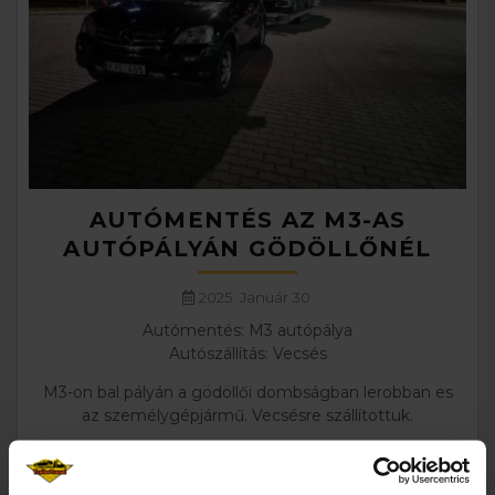
AUTÓMENTÉS AZ M3-AS
AUTÓPÁLYÁN GÖDÖLLŐNÉL
2025. Január 30.
Autómentés: M3 autópálya
Autószállítás: Vecsés
M3-on bal pályán a gödöllői dombságban lerobban es
az személygépjármű. Vecsésre szállítottuk.