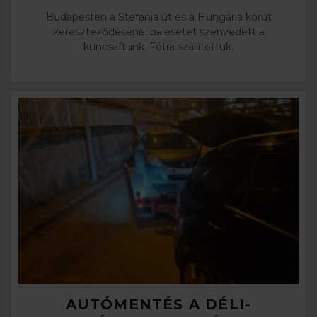
Budapesten a Stefánia út és a Hungária körút
kereszteződésénél balesetet szenvedett a
kuncsaftunk. Fótra szállítottuk.
AUTÓMENTÉS A DÉLI-